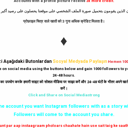
Accounts with a profile picture receive
3x more credit.
GIRIŞ YAP
प्रोफ़ाइल चित्र वाले खातों को 3 गुना अधिक क्रेडिट मिलता है।
iyle çalışır. Bir gönderi paylaşıldıktan sonraki ilk dakikalarda ne kadar çok be
♦
i kazandırdığınızda şu avantajları elde edersiniz:
nstagram tarafından Keşfet sayfasına taşınır. Bu da binlerce yeni ve organik ku
lar üzerinde "popüler ve güvenilir" imajı yaratır. İnsanlar, beğenisi yüksek olan
i Aşağıdaki Butonlardan
Sosyal Medyada Paylaşın
Hemen 10
otansiyel müşterilere markanın aktif ve tercih edilen bir marka olduğunu kanıtla
te on social media using the buttons below and gain 1000 followers to 
24-48 hours.
ं का उपयोग करके हमारी साइट को सोशल मीडिया पर साझा करें और 24-48 घंटों के भीतर अपने खाते म
yonel araçlarla tamamen çözülmüştür. Kaliteli bir Instagram beğeni hilesi serv
करें।
keye atmadan etkileşim sayılarınızı artırabilirsiniz. Şifresiz işlem, hesabınız
Click and Share on Social Mediastrong
the account you want Instagram followers with as a story wi
Followers will come to the account you share.
ilirsiniz:
 aktif edin.
aunt par aap instaagraam pholoars chaahate hain use sait taig ke saa