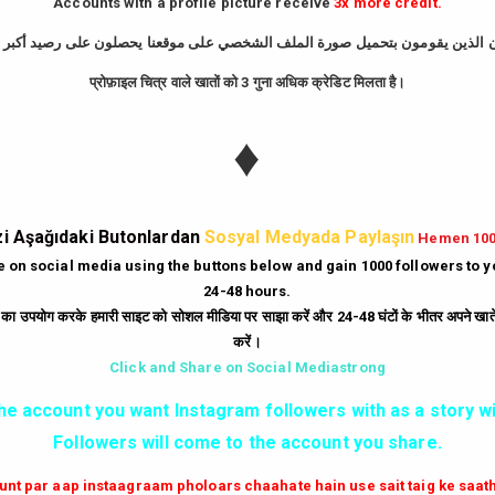
Accounts with a profile picture receive
3x more credit.
GIRIŞ YAP
प्रोफ़ाइल चित्र वाले खातों को 3 गुना अधिक क्रेडिट मिलता है।
iyle çalışır. Bir gönderi paylaşıldıktan sonraki ilk dakikalarda ne kadar çok be
♦
i kazandırdığınızda şu avantajları elde edersiniz:
nstagram tarafından Keşfet sayfasına taşınır. Bu da binlerce yeni ve organik ku
lar üzerinde "popüler ve güvenilir" imajı yaratır. İnsanlar, beğenisi yüksek olan
i Aşağıdaki Butonlardan
Sosyal Medyada Paylaşın
Hemen 10
otansiyel müşterilere markanın aktif ve tercih edilen bir marka olduğunu kanıtla
te on social media using the buttons below and gain 1000 followers to 
24-48 hours.
ं का उपयोग करके हमारी साइट को सोशल मीडिया पर साझा करें और 24-48 घंटों के भीतर अपने खाते म
yonel araçlarla tamamen çözülmüştür. Kaliteli bir Instagram beğeni hilesi serv
करें।
keye atmadan etkileşim sayılarınızı artırabilirsiniz. Şifresiz işlem, hesabınız
Click and Share on Social Mediastrong
the account you want Instagram followers with as a story wi
Followers will come to the account you share.
ilirsiniz:
 aktif edin.
aunt par aap instaagraam pholoars chaahate hain use sait taig ke saa