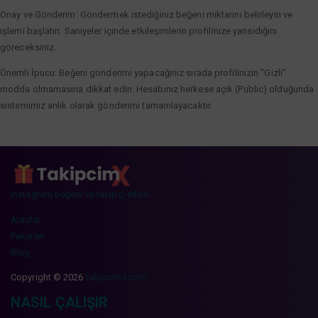
Onay ve Gönderim: Göndermek istediğiniz beğeni miktarını belirleyin ve
işlemi başlatın. Saniyeler içinde etkileşimlerin profilinize yansıdığını
göreceksiniz.
Önemli İpucu: Beğeni gönderimi yapacağınız sırada profilinizin "Gizli"
modda olmamasına dikkat edin. Hesabınız herkese açık (Public) olduğunda
sistemimiz anlık olarak gönderimi tamamlayacaktır.
instagram beğeni ve takipçi sitesi
Araçlar
Paketler
Blog
Copyright © 2026
takipcimx.com
NASIL ÇALIŞIR