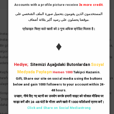
Accounts with a profile picture receive
3x more credit.
المستخدمون الذين يقومون بتحميل صورة الملف الشخصي على
موقعنا يحصلون على رصيد أكبر بثلاثة أضعاف.
GIRIŞ YAP
प्रोफ़ाइल चित्र वाले खातों को 3 गुना अधिक क्रेडिट मिलता है।
Instagram Beğeni Hilesi Neden Önemli?
Instagram algoritması "etkileşim hızı" (engagement rate) prensibiyle çalışır.
♦
Bir gönderi paylaşıldıktan sonraki ilk dakikalarda ne kadar çok beğeni alırsa,
algoritma bu içeriği "değerli" olarak tanımlar. Instagram beğeni hilesi
kullanarak gönderilerinize bu ilk ivmeyi kazandırdığınızda şu avantajları elde
edersiniz:
Hediye;
Sitemizi Aşağıdaki Butonlardan
Sosyal
Medyada Paylaşın
Keşfet (Explore) Etkisi: Beğeni sayısı hızla artan gönderiler, Instagram
Hemen 1000
Takipci Kazanin.
tarafından Keşfet sayfasına taşınır. Bu da binlerce yeni ve organik kullanıcıya
Gift; Share our site on social media using the buttons
ulaşmanız demektir.
below and gain 1000 followers to your account within 24-
48 hours.
Sosyal Kanıt (Social Proof): Çok beğenilen bir gönderi, kullanıcılar üzerinde
उपहार; नीचे दिए गए बटनों का उपयोग करके हमारी साइट को सोशल मीडिया पर
"popüler ve güvenilir" imajı yaratır. İnsanlar, beğenisi yüksek olan içerikleri
साझा करें और 24-48 घंटों के भीतर अपने खाते में 1000 फॉलोअर्स प्राप्त करें।
daha dikkatli inceleme eğilimindedir.
Click and Share on Social Mediastrong
Marka Prestiji: İşletme hesapları için yüksek beğeni sayıları, potansiyel