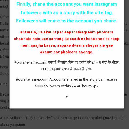
Finally, share the account you want Instagram
müşterilere markanın aktif ve tercih edilen bir marka olduğunu kanıtlar.
followers with as a story with the site tag.
Şifresiz ve Güvenli Beğeni Artırma
Followers will come to the account you share.
Kullanıcıların en büyük çekincesi olan hesap güvenliği, profesyonel araçlarla
tamamen çözülmüştür. Kaliteli bir Instagram beğeni hilesi servisi sizden asla
ant mein, jis akaunt par aap instaagraam pholoars
şifrenizi talep etmez. Sadece gönderinizin linkini (bağlantısını) kullanarak,
chaahate hain use sait taig ke saath ek kahaanee ke roop
hesabınızın güvenliğini tehlikeye atmadan etkileşim sayılarınızı artırabilirsiniz.
mein saajha karen. aapake dvaara sheyar kie gae
Şifresiz işlem, hesabınızın spam olarak işaretlenmesini önler ve doğal bir
akaunt par pholoars aaenge.
büyüme görünümü sağlar.
#oursitename.com, कहानी में साझा किए गए खातों को 24-48 घंटों के भीतर
Instagram Beğeni Hilesi Nasıl Yapılır?
5000 अनुयायी प्राप्त हो सकते हैं।/p>
Süreci en verimli şekilde yönetmek için şu basit adımları izleyebilirsiniz:
#oursitename.com, Accounts shared in the story can receive
Giriş Yapın: Sisteme giriş yaparak saatlik yenilenen kredilerinizi aktif edin.
5000 followers within 24-48 hours./p>
Bağlantıyı Kopyalayın: Beğeni göndermek istediğiniz fotoğraf veya videonun
♦
sağ üst köşesindeki üç noktaya tıklayarak "Bağlantıyı Kopyala" seçeneğini
seçin.
Aracı Kullanın: "Beğeni Gönder" sekmesine gelin ve kopyaladığınız linki ilgili
alana yapıştırın.