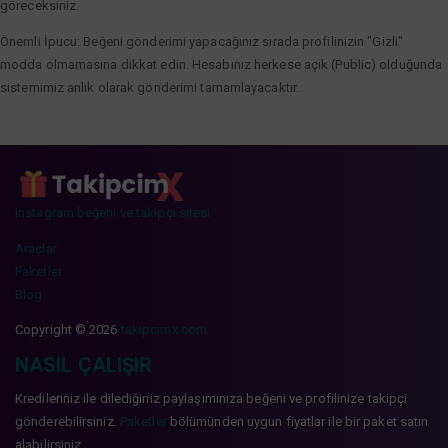
göreceksiniz.
Önemli İpucu: Beğeni gönderimi yapacağınız sırada profilinizin "Gizli"
modda olmamasına dikkat edin. Hesabınız herkese açık (Public) olduğunda
sistemimiz anlık olarak gönderimi tamamlayacaktır.
instagram beğeni ve takipçi sitesi
Araçlar
Paketler
Blog
Copyright © 2026
takipcimx.com
NASIL ÇALIŞIR
Kredileriniz ile dilediğiniz paylaşımınıza beğeni ve profilinize takipçi
gönderebilirsiniz.
Paketler
bölümünden uygun fiyatlar ile bir paket satın
alabilirsiniz.