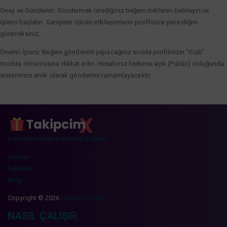
Onay ve Gönderim: Göndermek istediğiniz beğeni miktarını belirleyin ve
işlemi başlatın. Saniyeler içinde etkileşimlerin profilinize yansıdığını
göreceksiniz.
Önemli İpucu: Beğeni gönderimi yapacağınız sırada profilinizin "Gizli"
modda olmamasına dikkat edin. Hesabınız herkese açık (Public) olduğunda
sistemimiz anlık olarak gönderimi tamamlayacaktır.
instagram beğeni ve takipçi sitesi
Araçlar
Paketler
Blog
Copyright © 2026
takipcimx.com
NASIL ÇALIŞIR