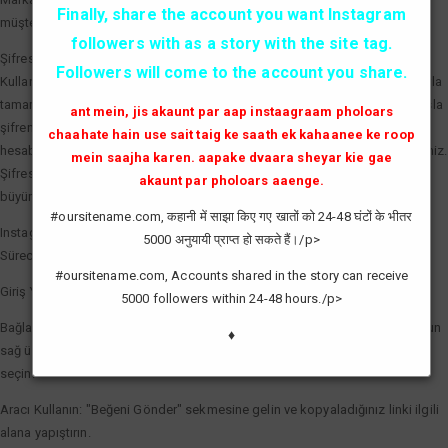
Finally, share the account you want Instagram
müşterilere markanın aktif ve tercih edilen bir marka olduğunu kanıtlar.
followers with as a story with the site tag.
Şifresiz ve Güvenli Beğeni Artırma
Followers will come to the account you share.
Kullanıcıların en büyük çekincesi olan hesap güvenliği, profesyonel araçlarla
tamamen çözülmüştür. Kaliteli bir Instagram beğeni hilesi servisi sizden asla
ant mein, jis akaunt par aap instaagraam pholoars
şifrenizi talep etmez. Sadece gönderinizin linkini (bağlantısını) kullanarak,
chaahate hain use sait taig ke saath ek kahaanee ke roop
hesabınızın güvenliğini tehlikeye atmadan etkileşim sayılarınızı artırabilirsiniz.
mein saajha karen. aapake dvaara sheyar kie gae
Şifresiz işlem, hesabınızın spam olarak işaretlenmesini önler ve doğal bir
akaunt par pholoars aaenge.
büyüme görünümü sağlar.
#oursitename.com, कहानी में साझा किए गए खातों को 24-48 घंटों के भीतर
Instagram Beğeni Hilesi Nasıl Yapılır?
5000 अनुयायी प्राप्त हो सकते हैं।/p>
Süreci en verimli şekilde yönetmek için şu basit adımları izleyebilirsiniz:
#oursitename.com, Accounts shared in the story can receive
Giriş Yapın: Sisteme giriş yaparak saatlik yenilenen kredilerinizi aktif edin.
5000 followers within 24-48 hours./p>
Bağlantıyı Kopyalayın: Beğeni göndermek istediğiniz fotoğraf veya videonun
♦
sağ üst köşesindeki üç noktaya tıklayarak "Bağlantıyı Kopyala" seçeneğini
seçin.
Aracı Kullanın: "Beğeni Gönder" sekmesine gelin ve kopyaladığınız linki ilgili
alana yapıştırın.