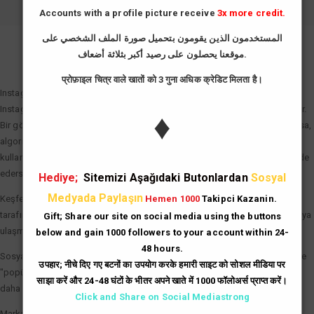
Accounts with a profile picture receive
3x more credit.
المستخدمون الذين يقومون بتحميل صورة الملف الشخصي على
موقعنا يحصلون على رصيد أكبر بثلاثة أضعاف.
GIRIŞ YAP
प्रोफ़ाइल चित्र वाले खातों को 3 गुना अधिक क्रेडिट मिलता है।
Instagram Beğeni Hilesi Neden Önemli?
Instagram algoritması "etkileşim hızı" (engagement rate) prensibiyle çalışır.
♦
Bir gönderi paylaşıldıktan sonraki ilk dakikalarda ne kadar çok beğeni alırsa,
algoritma bu içeriği "değerli" olarak tanımlar. Instagram beğeni hilesi
kullanarak gönderilerinize bu ilk ivmeyi kazandırdığınızda şu avantajları elde
edersiniz:
Hediye;
Sitemizi Aşağıdaki Butonlardan
Sosyal
Medyada Paylaşın
Keşfet (Explore) Etkisi: Beğeni sayısı hızla artan gönderiler, Instagram
Hemen 1000
Takipci Kazanin.
tarafından Keşfet sayfasına taşınır. Bu da binlerce yeni ve organik kullanıcıya
Gift; Share our site on social media using the buttons
ulaşmanız demektir.
below and gain 1000 followers to your account within 24-
48 hours.
Sosyal Kanıt (Social Proof): Çok beğenilen bir gönderi, kullanıcılar üzerinde
उपहार; नीचे दिए गए बटनों का उपयोग करके हमारी साइट को सोशल मीडिया पर
"popüler ve güvenilir" imajı yaratır. İnsanlar, beğenisi yüksek olan içerikleri
साझा करें और 24-48 घंटों के भीतर अपने खाते में 1000 फॉलोअर्स प्राप्त करें।
daha dikkatli inceleme eğilimindedir.
Click and Share on Social Mediastrong
Marka Prestiji: İşletme hesapları için yüksek beğeni sayıları, potansiyel