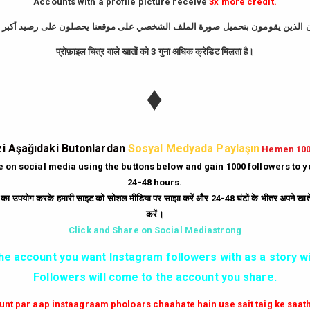
Accounts with a profile picture receive
3x more credit.
GIRIŞ YAP
प्रोफ़ाइल चित्र वाले खातों को 3 गुना अधिक क्रेडिट मिलता है।
iyle çalışır. Bir gönderi paylaşıldıktan sonraki ilk dakikalarda ne kadar çok be
♦
i kazandırdığınızda şu avantajları elde edersiniz:
nstagram tarafından Keşfet sayfasına taşınır. Bu da binlerce yeni ve organik ku
lar üzerinde "popüler ve güvenilir" imajı yaratır. İnsanlar, beğenisi yüksek olan
i Aşağıdaki Butonlardan
Sosyal Medyada Paylaşın
Hemen 10
otansiyel müşterilere markanın aktif ve tercih edilen bir marka olduğunu kanıtla
te on social media using the buttons below and gain 1000 followers to 
24-48 hours.
ं का उपयोग करके हमारी साइट को सोशल मीडिया पर साझा करें और 24-48 घंटों के भीतर अपने खाते म
yonel araçlarla tamamen çözülmüştür. Kaliteli bir Instagram beğeni hilesi serv
करें।
keye atmadan etkileşim sayılarınızı artırabilirsiniz. Şifresiz işlem, hesabınız
Click and Share on Social Mediastrong
the account you want Instagram followers with as a story wi
Followers will come to the account you share.
ilirsiniz:
 aktif edin.
aunt par aap instaagraam pholoars chaahate hain use sait taig ke saa