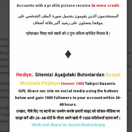
Accounts with a profile picture receive
3x more credit.
المستخدمون الذين يقومون بتحميل صورة الملف الشخصي على
موقعنا يحصلون على رصيد أكبر بثلاثة أضعاف.
GIRIŞ YAP
प्रोफ़ाइल चित्र वाले खातों को 3 गुना अधिक क्रेडिट मिलता है।
Instagram Beğeni Hilesi Neden Önemli?
Instagram algoritması "etkileşim hızı" (engagement rate) prensibiyle çalışır.
♦
Bir gönderi paylaşıldıktan sonraki ilk dakikalarda ne kadar çok beğeni alırsa,
algoritma bu içeriği "değerli" olarak tanımlar. Instagram beğeni hilesi
kullanarak gönderilerinize bu ilk ivmeyi kazandırdığınızda şu avantajları elde
edersiniz:
Hediye;
Sitemizi Aşağıdaki Butonlardan
Sosyal
Medyada Paylaşın
Keşfet (Explore) Etkisi: Beğeni sayısı hızla artan gönderiler, Instagram
Hemen 1000
Takipci Kazanin.
tarafından Keşfet sayfasına taşınır. Bu da binlerce yeni ve organik kullanıcıya
Gift; Share our site on social media using the buttons
ulaşmanız demektir.
below and gain 1000 followers to your account within 24-
48 hours.
Sosyal Kanıt (Social Proof): Çok beğenilen bir gönderi, kullanıcılar üzerinde
उपहार; नीचे दिए गए बटनों का उपयोग करके हमारी साइट को सोशल मीडिया पर
"popüler ve güvenilir" imajı yaratır. İnsanlar, beğenisi yüksek olan içerikleri
साझा करें और 24-48 घंटों के भीतर अपने खाते में 1000 फॉलोअर्स प्राप्त करें।
daha dikkatli inceleme eğilimindedir.
Click and Share on Social Mediastrong
Marka Prestiji: İşletme hesapları için yüksek beğeni sayıları, potansiyel