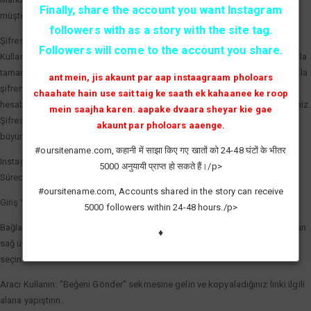
Finally, share the account you want Instagram
müşterilere markanın aktif ve tercih edilen bir marka olduğunu kanıtlar.
followers with as a story with the site tag.
Şifresiz ve Güvenli Beğeni Artırma
Followers will come to the account you share.
Kullanıcıların en büyük çekincesi olan hesap güvenliği, profesyonel araçlarla
tamamen çözülmüştür. Kaliteli bir Instagram beğeni hilesi servisi sizden asla
ant mein, jis akaunt par aap instaagraam pholoars
şifrenizi talep etmez. Sadece gönderinizin linkini (bağlantısını) kullanarak,
chaahate hain use sait taig ke saath ek kahaanee ke roop
hesabınızın güvenliğini tehlikeye atmadan etkileşim sayılarınızı artırabilirsiniz.
mein saajha karen. aapake dvaara sheyar kie gae
Şifresiz işlem, hesabınızın spam olarak işaretlenmesini önler ve doğal bir
akaunt par pholoars aaenge.
büyüme görünümü sağlar.
#oursitename.com, कहानी में साझा किए गए खातों को 24-48 घंटों के भीतर
Instagram Beğeni Hilesi Nasıl Yapılır?
5000 अनुयायी प्राप्त हो सकते हैं।/p>
Süreci en verimli şekilde yönetmek için şu basit adımları izleyebilirsiniz:
#oursitename.com, Accounts shared in the story can receive
Giriş Yapın: Sisteme giriş yaparak saatlik yenilenen kredilerinizi aktif edin.
5000 followers within 24-48 hours./p>
Bağlantıyı Kopyalayın: Beğeni göndermek istediğiniz fotoğraf veya videonun
♦
sağ üst köşesindeki üç noktaya tıklayarak "Bağlantıyı Kopyala" seçeneğini
seçin.
Aracı Kullanın: "Beğeni Gönder" sekmesine gelin ve kopyaladığınız linki ilgili
alana yapıştırın.