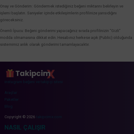
Onay ve Gönderim: Göndermek istediğiniz beğeni miktarını belirleyin ve
işlemi başlatın. Saniyeler içinde etkileşimlerin profilinize yansıdığını
göreceksiniz.
Önemli İpucu: Beğeni gönderimi yapacağınız sırada profilinizin "Gizli"
modda olmamasına dikkat edin. Hesabınız herkese açık (Public) olduğunda
sistemimiz anlık olarak gönderimi tamamlayacaktır.
instagram beğeni ve takipçi sitesi
Araçlar
Paketler
Blog
Copyright © 2026
takipcimx.com
NASIL ÇALIŞIR