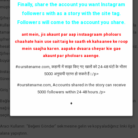
Finally, share the account you want Instagram
müşterilere markanın aktif ve tercih edilen bir marka olduğunu kanıtlar.
followers with as a story with the site tag.
Şifresiz ve Güvenli Beğeni Artırma
Followers will come to the account you share.
Kullanıcıların en büyük çekincesi olan hesap güvenliği, profesyonel araçlarla
tamamen çözülmüştür. Kaliteli bir Instagram beğeni hilesi servisi sizden asla
ant mein, jis akaunt par aap instaagraam pholoars
şifrenizi talep etmez. Sadece gönderinizin linkini (bağlantısını) kullanarak,
chaahate hain use sait taig ke saath ek kahaanee ke roop
hesabınızın güvenliğini tehlikeye atmadan etkileşim sayılarınızı artırabilirsiniz.
mein saajha karen. aapake dvaara sheyar kie gae
Şifresiz işlem, hesabınızın spam olarak işaretlenmesini önler ve doğal bir
akaunt par pholoars aaenge.
büyüme görünümü sağlar.
#oursitename.com, कहानी में साझा किए गए खातों को 24-48 घंटों के भीतर
Instagram Beğeni Hilesi Nasıl Yapılır?
5000 अनुयायी प्राप्त हो सकते हैं।/p>
Süreci en verimli şekilde yönetmek için şu basit adımları izleyebilirsiniz:
#oursitename.com, Accounts shared in the story can receive
Giriş Yapın: Sisteme giriş yaparak saatlik yenilenen kredilerinizi aktif edin.
5000 followers within 24-48 hours./p>
Bağlantıyı Kopyalayın: Beğeni göndermek istediğiniz fotoğraf veya videonun
♦
sağ üst köşesindeki üç noktaya tıklayarak "Bağlantıyı Kopyala" seçeneğini
seçin.
Aracı Kullanın: "Beğeni Gönder" sekmesine gelin ve kopyaladığınız linki ilgili
alana yapıştırın.