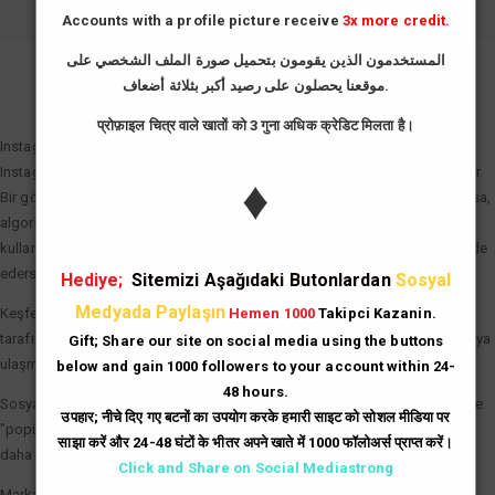
Accounts with a profile picture receive
3x more credit.
المستخدمون الذين يقومون بتحميل صورة الملف الشخصي على
موقعنا يحصلون على رصيد أكبر بثلاثة أضعاف.
GIRIŞ YAP
प्रोफ़ाइल चित्र वाले खातों को 3 गुना अधिक क्रेडिट मिलता है।
Instagram Beğeni Hilesi Neden Önemli?
Instagram algoritması "etkileşim hızı" (engagement rate) prensibiyle çalışır.
♦
Bir gönderi paylaşıldıktan sonraki ilk dakikalarda ne kadar çok beğeni alırsa,
algoritma bu içeriği "değerli" olarak tanımlar. Instagram beğeni hilesi
kullanarak gönderilerinize bu ilk ivmeyi kazandırdığınızda şu avantajları elde
edersiniz:
Hediye;
Sitemizi Aşağıdaki Butonlardan
Sosyal
Medyada Paylaşın
Keşfet (Explore) Etkisi: Beğeni sayısı hızla artan gönderiler, Instagram
Hemen 1000
Takipci Kazanin.
tarafından Keşfet sayfasına taşınır. Bu da binlerce yeni ve organik kullanıcıya
Gift; Share our site on social media using the buttons
ulaşmanız demektir.
below and gain 1000 followers to your account within 24-
48 hours.
Sosyal Kanıt (Social Proof): Çok beğenilen bir gönderi, kullanıcılar üzerinde
उपहार; नीचे दिए गए बटनों का उपयोग करके हमारी साइट को सोशल मीडिया पर
"popüler ve güvenilir" imajı yaratır. İnsanlar, beğenisi yüksek olan içerikleri
साझा करें और 24-48 घंटों के भीतर अपने खाते में 1000 फॉलोअर्स प्राप्त करें।
daha dikkatli inceleme eğilimindedir.
Click and Share on Social Mediastrong
Marka Prestiji: İşletme hesapları için yüksek beğeni sayıları, potansiyel