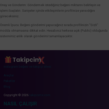
Onay ve Gönderim: Göndermek istediğiniz beğeni miktarını belirleyin ve
işlemi başlatın. Saniyeler içinde etkileşimlerin profilinize yansıdığını
göreceksiniz.
Önemli İpucu: Beğeni gönderimi yapacağınız sırada profilinizin "Gizli"
modda olmamasına dikkat edin. Hesabınız herkese açık (Public) olduğunda
sistemimiz anlık olarak gönderimi tamamlayacaktır.
instagram beğeni ve takipçi sitesi
Araçlar
Paketler
Blog
Copyright © 2026
takipcimx.com
NASIL ÇALIŞIR