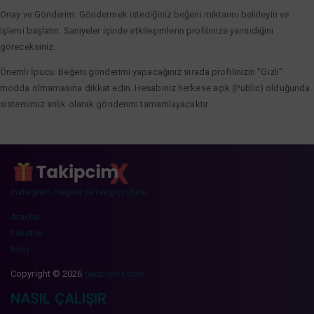
Onay ve Gönderim: Göndermek istediğiniz beğeni miktarını belirleyin ve
işlemi başlatın. Saniyeler içinde etkileşimlerin profilinize yansıdığını
göreceksiniz.
Önemli İpucu: Beğeni gönderimi yapacağınız sırada profilinizin "Gizli"
modda olmamasına dikkat edin. Hesabınız herkese açık (Public) olduğunda
sistemimiz anlık olarak gönderimi tamamlayacaktır.
instagram beğeni ve takipçi sitesi
Araçlar
Paketler
Blog
Copyright © 2026
takipcimx.com
NASIL ÇALIŞIR