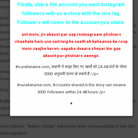
Finally, share the account you want Instagram
müşterilere markanın aktif ve tercih edilen bir marka olduğunu kanıtlar.
followers with as a story with the site tag.
Şifresiz ve Güvenli Beğeni Artırma
Followers will come to the account you share.
Kullanıcıların en büyük çekincesi olan hesap güvenliği, profesyonel araçlarla
tamamen çözülmüştür. Kaliteli bir Instagram beğeni hilesi servisi sizden asla
ant mein, jis akaunt par aap instaagraam pholoars
şifrenizi talep etmez. Sadece gönderinizin linkini (bağlantısını) kullanarak,
chaahate hain use sait taig ke saath ek kahaanee ke roop
hesabınızın güvenliğini tehlikeye atmadan etkileşim sayılarınızı artırabilirsiniz.
mein saajha karen. aapake dvaara sheyar kie gae
Şifresiz işlem, hesabınızın spam olarak işaretlenmesini önler ve doğal bir
akaunt par pholoars aaenge.
büyüme görünümü sağlar.
#oursitename.com, कहानी में साझा किए गए खातों को 24-48 घंटों के भीतर
Instagram Beğeni Hilesi Nasıl Yapılır?
5000 अनुयायी प्राप्त हो सकते हैं।/p>
Süreci en verimli şekilde yönetmek için şu basit adımları izleyebilirsiniz:
#oursitename.com, Accounts shared in the story can receive
Giriş Yapın: Sisteme giriş yaparak saatlik yenilenen kredilerinizi aktif edin.
5000 followers within 24-48 hours./p>
Bağlantıyı Kopyalayın: Beğeni göndermek istediğiniz fotoğraf veya videonun
♦
sağ üst köşesindeki üç noktaya tıklayarak "Bağlantıyı Kopyala" seçeneğini
seçin.
Aracı Kullanın: "Beğeni Gönder" sekmesine gelin ve kopyaladığınız linki ilgili
alana yapıştırın.