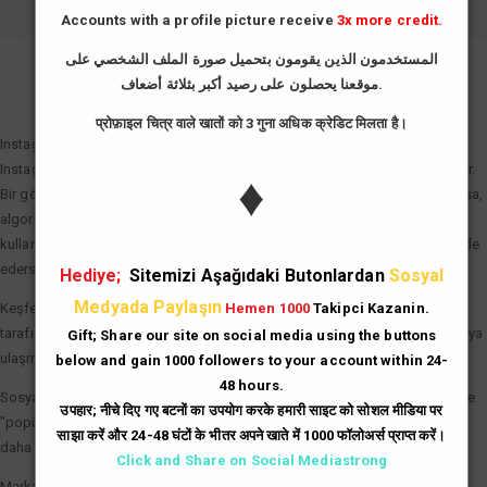
Accounts with a profile picture receive
3x more credit.
المستخدمون الذين يقومون بتحميل صورة الملف الشخصي على
موقعنا يحصلون على رصيد أكبر بثلاثة أضعاف.
GIRIŞ YAP
प्रोफ़ाइल चित्र वाले खातों को 3 गुना अधिक क्रेडिट मिलता है।
Instagram Beğeni Hilesi Neden Önemli?
Instagram algoritması "etkileşim hızı" (engagement rate) prensibiyle çalışır.
♦
Bir gönderi paylaşıldıktan sonraki ilk dakikalarda ne kadar çok beğeni alırsa,
algoritma bu içeriği "değerli" olarak tanımlar. Instagram beğeni hilesi
kullanarak gönderilerinize bu ilk ivmeyi kazandırdığınızda şu avantajları elde
edersiniz:
Hediye;
Sitemizi Aşağıdaki Butonlardan
Sosyal
Medyada Paylaşın
Keşfet (Explore) Etkisi: Beğeni sayısı hızla artan gönderiler, Instagram
Hemen 1000
Takipci Kazanin.
tarafından Keşfet sayfasına taşınır. Bu da binlerce yeni ve organik kullanıcıya
Gift; Share our site on social media using the buttons
ulaşmanız demektir.
below and gain 1000 followers to your account within 24-
48 hours.
Sosyal Kanıt (Social Proof): Çok beğenilen bir gönderi, kullanıcılar üzerinde
उपहार; नीचे दिए गए बटनों का उपयोग करके हमारी साइट को सोशल मीडिया पर
"popüler ve güvenilir" imajı yaratır. İnsanlar, beğenisi yüksek olan içerikleri
साझा करें और 24-48 घंटों के भीतर अपने खाते में 1000 फॉलोअर्स प्राप्त करें।
daha dikkatli inceleme eğilimindedir.
Click and Share on Social Mediastrong
Marka Prestiji: İşletme hesapları için yüksek beğeni sayıları, potansiyel