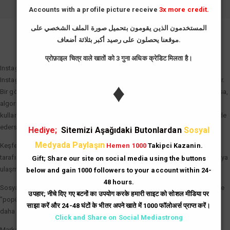
Accounts with a profile picture receive
3x more credit.
المستخدمون الذين يقومون بتحميل صورة الملف الشخصي على
موقعنا يحصلون على رصيد أكبر بثلاثة أضعاف.
GIRIŞ YAP
प्रोफ़ाइल चित्र वाले खातों को 3 गुना अधिक क्रेडिट मिलता है।
Instagram Beğeni Hilesi Neden Önemli?
Instagram algoritması "etkileşim hızı" (engagement rate) prensibiyle çalışır.
♦
Bir gönderi paylaşıldıktan sonraki ilk dakikalarda ne kadar çok beğeni alırsa,
algoritma bu içeriği "değerli" olarak tanımlar. Instagram beğeni hilesi
kullanarak gönderilerinize bu ilk ivmeyi kazandırdığınızda şu avantajları elde
edersiniz:
Hediye;
Sitemizi Aşağıdaki Butonlardan
Sosyal
Medyada Paylaşın
Keşfet (Explore) Etkisi: Beğeni sayısı hızla artan gönderiler, Instagram
Hemen 1000
Takipci Kazanin.
tarafından Keşfet sayfasına taşınır. Bu da binlerce yeni ve organik kullanıcıya
Gift; Share our site on social media using the buttons
ulaşmanız demektir.
below and gain 1000 followers to your account within 24-
48 hours.
Sosyal Kanıt (Social Proof): Çok beğenilen bir gönderi, kullanıcılar üzerinde
उपहार; नीचे दिए गए बटनों का उपयोग करके हमारी साइट को सोशल मीडिया पर
"popüler ve güvenilir" imajı yaratır. İnsanlar, beğenisi yüksek olan içerikleri
साझा करें और 24-48 घंटों के भीतर अपने खाते में 1000 फॉलोअर्स प्राप्त करें।
daha dikkatli inceleme eğilimindedir.
Click and Share on Social Mediastrong
Marka Prestiji: İşletme hesapları için yüksek beğeni sayıları, potansiyel