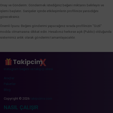
Onay ve Gönderim: Göndermek istediğiniz beğeni miktarını belirleyin ve
işlemi başlatın. Saniyeler içinde etkileşimlerin profilinize yansıdığını
göreceksiniz.
Önemli İpucu: Beğeni gönderimi yapacağınız sırada profilinizin "Gizli"
modda olmamasına dikkat edin. Hesabınız herkese açık (Public) olduğunda
sistemimiz anlık olarak gönderimi tamamlayacaktır.
instagram beğeni ve takipçi sitesi
Araçlar
Paketler
Blog
Copyright © 2026
takipcimx.com
NASIL ÇALIŞIR