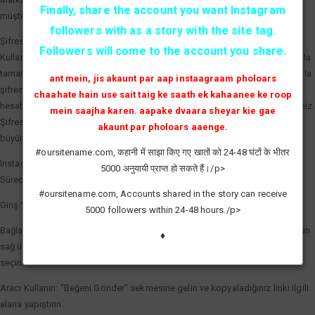
Finally, share the account you want Instagram
müşterilere markanın aktif ve tercih edilen bir marka olduğunu kanıtlar.
followers with as a story with the site tag.
Şifresiz ve Güvenli Beğeni Artırma
Followers will come to the account you share.
Kullanıcıların en büyük çekincesi olan hesap güvenliği, profesyonel araçlarla
tamamen çözülmüştür. Kaliteli bir Instagram beğeni hilesi servisi sizden asla
ant mein, jis akaunt par aap instaagraam pholoars
şifrenizi talep etmez. Sadece gönderinizin linkini (bağlantısını) kullanarak,
chaahate hain use sait taig ke saath ek kahaanee ke roop
hesabınızın güvenliğini tehlikeye atmadan etkileşim sayılarınızı artırabilirsiniz.
mein saajha karen. aapake dvaara sheyar kie gae
Şifresiz işlem, hesabınızın spam olarak işaretlenmesini önler ve doğal bir
akaunt par pholoars aaenge.
büyüme görünümü sağlar.
#oursitename.com, कहानी में साझा किए गए खातों को 24-48 घंटों के भीतर
Instagram Beğeni Hilesi Nasıl Yapılır?
5000 अनुयायी प्राप्त हो सकते हैं।/p>
Süreci en verimli şekilde yönetmek için şu basit adımları izleyebilirsiniz:
#oursitename.com, Accounts shared in the story can receive
Giriş Yapın: Sisteme giriş yaparak saatlik yenilenen kredilerinizi aktif edin.
5000 followers within 24-48 hours./p>
Bağlantıyı Kopyalayın: Beğeni göndermek istediğiniz fotoğraf veya videonun
♦
sağ üst köşesindeki üç noktaya tıklayarak "Bağlantıyı Kopyala" seçeneğini
seçin.
Aracı Kullanın: "Beğeni Gönder" sekmesine gelin ve kopyaladığınız linki ilgili
alana yapıştırın.