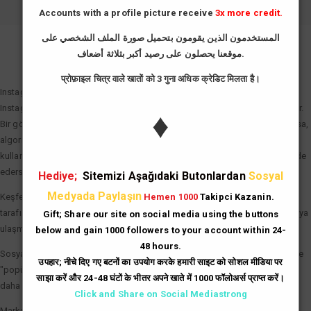
Accounts with a profile picture receive
3x more credit.
المستخدمون الذين يقومون بتحميل صورة الملف الشخصي على
موقعنا يحصلون على رصيد أكبر بثلاثة أضعاف.
GIRIŞ YAP
प्रोफ़ाइल चित्र वाले खातों को 3 गुना अधिक क्रेडिट मिलता है।
Instagram Beğeni Hilesi Neden Önemli?
Instagram algoritması "etkileşim hızı" (engagement rate) prensibiyle çalışır.
♦
Bir gönderi paylaşıldıktan sonraki ilk dakikalarda ne kadar çok beğeni alırsa,
algoritma bu içeriği "değerli" olarak tanımlar. Instagram beğeni hilesi
kullanarak gönderilerinize bu ilk ivmeyi kazandırdığınızda şu avantajları elde
edersiniz:
Hediye;
Sitemizi Aşağıdaki Butonlardan
Sosyal
Medyada Paylaşın
Keşfet (Explore) Etkisi: Beğeni sayısı hızla artan gönderiler, Instagram
Hemen 1000
Takipci Kazanin.
tarafından Keşfet sayfasına taşınır. Bu da binlerce yeni ve organik kullanıcıya
Gift; Share our site on social media using the buttons
ulaşmanız demektir.
below and gain 1000 followers to your account within 24-
48 hours.
Sosyal Kanıt (Social Proof): Çok beğenilen bir gönderi, kullanıcılar üzerinde
उपहार; नीचे दिए गए बटनों का उपयोग करके हमारी साइट को सोशल मीडिया पर
"popüler ve güvenilir" imajı yaratır. İnsanlar, beğenisi yüksek olan içerikleri
साझा करें और 24-48 घंटों के भीतर अपने खाते में 1000 फॉलोअर्स प्राप्त करें।
daha dikkatli inceleme eğilimindedir.
Click and Share on Social Mediastrong
Marka Prestiji: İşletme hesapları için yüksek beğeni sayıları, potansiyel