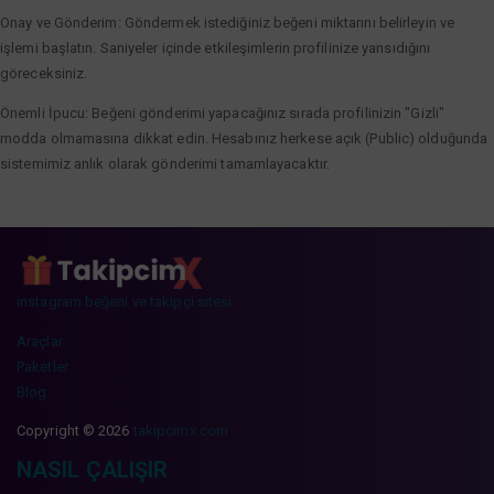
Onay ve Gönderim: Göndermek istediğiniz beğeni miktarını belirleyin ve
işlemi başlatın. Saniyeler içinde etkileşimlerin profilinize yansıdığını
göreceksiniz.
Önemli İpucu: Beğeni gönderimi yapacağınız sırada profilinizin "Gizli"
modda olmamasına dikkat edin. Hesabınız herkese açık (Public) olduğunda
sistemimiz anlık olarak gönderimi tamamlayacaktır.
instagram beğeni ve takipçi sitesi
Araçlar
Paketler
Blog
Copyright © 2026
takipcimx.com
NASIL ÇALIŞIR