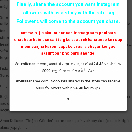
Finally, share the account you want Instagram
müşterilere markanın aktif ve tercih edilen bir marka olduğunu kanıtlar.
followers with as a story with the site tag.
Şifresiz ve Güvenli Beğeni Artırma
Followers will come to the account you share.
Kullanıcıların en büyük çekincesi olan hesap güvenliği, profesyonel araçlarla
tamamen çözülmüştür. Kaliteli bir Instagram beğeni hilesi servisi sizden asla
ant mein, jis akaunt par aap instaagraam pholoars
şifrenizi talep etmez. Sadece gönderinizin linkini (bağlantısını) kullanarak,
chaahate hain use sait taig ke saath ek kahaanee ke roop
hesabınızın güvenliğini tehlikeye atmadan etkileşim sayılarınızı artırabilirsiniz.
mein saajha karen. aapake dvaara sheyar kie gae
Şifresiz işlem, hesabınızın spam olarak işaretlenmesini önler ve doğal bir
akaunt par pholoars aaenge.
büyüme görünümü sağlar.
#oursitename.com, कहानी में साझा किए गए खातों को 24-48 घंटों के भीतर
Instagram Beğeni Hilesi Nasıl Yapılır?
5000 अनुयायी प्राप्त हो सकते हैं।/p>
Süreci en verimli şekilde yönetmek için şu basit adımları izleyebilirsiniz:
#oursitename.com, Accounts shared in the story can receive
Giriş Yapın: Sisteme giriş yaparak saatlik yenilenen kredilerinizi aktif edin.
5000 followers within 24-48 hours./p>
Bağlantıyı Kopyalayın: Beğeni göndermek istediğiniz fotoğraf veya videonun
♦
sağ üst köşesindeki üç noktaya tıklayarak "Bağlantıyı Kopyala" seçeneğini
seçin.
Aracı Kullanın: "Beğeni Gönder" sekmesine gelin ve kopyaladığınız linki ilgili
alana yapıştırın.