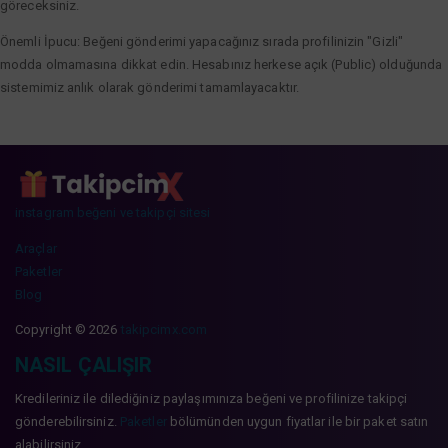
göreceksiniz.
Önemli İpucu: Beğeni gönderimi yapacağınız sırada profilinizin "Gizli"
modda olmamasına dikkat edin. Hesabınız herkese açık (Public) olduğunda
sistemimiz anlık olarak gönderimi tamamlayacaktır.
instagram beğeni ve takipçi sitesi
Araçlar
Paketler
Blog
Copyright © 2026
takipcimx.com
NASIL ÇALIŞIR
Kredileriniz ile dilediğiniz paylaşımınıza beğeni ve profilinize takipçi
gönderebilirsiniz.
Paketler
bölümünden uygun fiyatlar ile bir paket satın
alabilirsiniz.