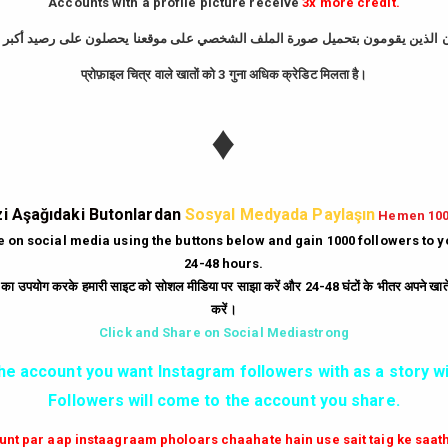
Accounts with a profile picture receive
3x more credit.
GIRIŞ YAP
प्रोफ़ाइल चित्र वाले खातों को 3 गुना अधिक क्रेडिट मिलता है।
iyle çalışır. Bir gönderi paylaşıldıktan sonraki ilk dakikalarda ne kadar çok be
♦
i kazandırdığınızda şu avantajları elde edersiniz:
nstagram tarafından Keşfet sayfasına taşınır. Bu da binlerce yeni ve organik ku
lar üzerinde "popüler ve güvenilir" imajı yaratır. İnsanlar, beğenisi yüksek olan
i Aşağıdaki Butonlardan
Sosyal Medyada Paylaşın
Hemen 10
otansiyel müşterilere markanın aktif ve tercih edilen bir marka olduğunu kanıtla
te on social media using the buttons below and gain 1000 followers to 
24-48 hours.
ं का उपयोग करके हमारी साइट को सोशल मीडिया पर साझा करें और 24-48 घंटों के भीतर अपने खाते म
yonel araçlarla tamamen çözülmüştür. Kaliteli bir Instagram beğeni hilesi serv
करें।
keye atmadan etkileşim sayılarınızı artırabilirsiniz. Şifresiz işlem, hesabınız
Click and Share on Social Mediastrong
the account you want Instagram followers with as a story wi
Followers will come to the account you share.
ilirsiniz:
 aktif edin.
aunt par aap instaagraam pholoars chaahate hain use sait taig ke saa